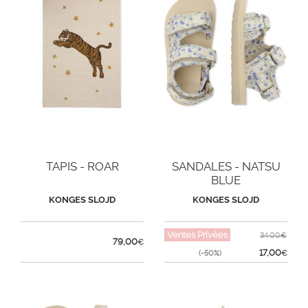
TAPIS - ROAR
SANDALES - NATSU
BLUE
KONGES SLOJD
KONGES SLOJD
Ventes Privées
34,00€
79,00
€
17,00
(-50%)
€