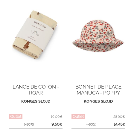
LANGE DE COTON -
BONNET DE PLAGE
ROAR
MANUCA - POPPY
KONGES SLOJD
KONGES SLOJD
Outlet
Outlet
19,00€
28,90€
9,50
14,45
(-50%)
€
(-50%)
€