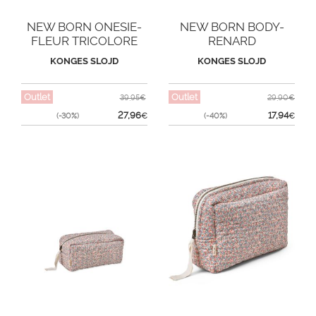
NEW BORN ONESIE-
NEW BORN BODY-
FLEUR TRICOLORE
RENARD
KONGES SLOJD
KONGES SLOJD
Outlet
Outlet
39,95€
29,90€
27,96
17,94
(-30%)
€
(-40%)
€