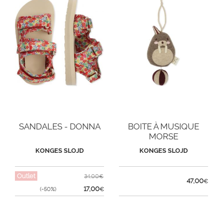
SANDALES - DONNA
BOITE À MUSIQUE
MORSE
KONGES SLOJD
KONGES SLOJD
Outlet
34,00€
47,00
€
17,00
(-50%)
€