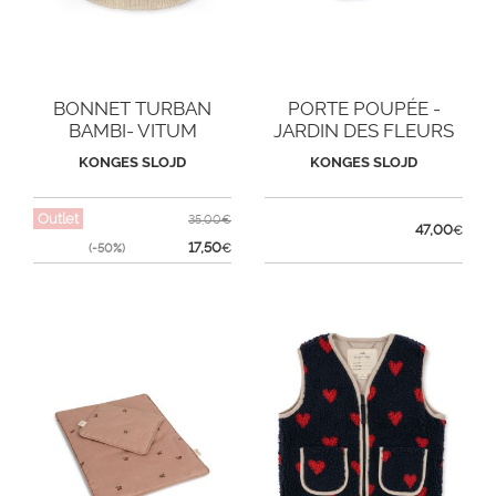
BONNET TURBAN
PORTE POUPÉE -
BAMBI- VITUM
JARDIN DES FLEURS
KONGES SLOJD
KONGES SLOJD
Outlet
35,00€
47,00
€
17,50
(-50%)
€