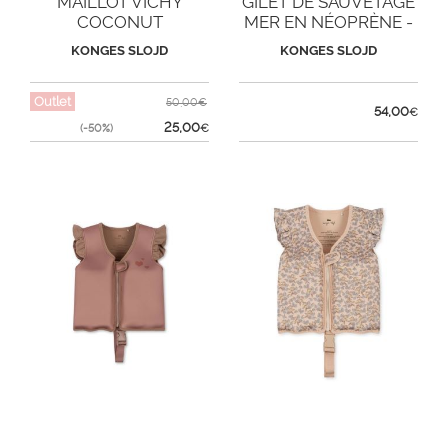
MAILLOT VICHY
GILET DE SAUVETAGE
COCONUT
MER EN NÉOPRÈNE -
STAR MULTI
KONGES SLOJD
KONGES SLOJD
Outlet
50,00€
54,00
€
25,00
(-50%)
€