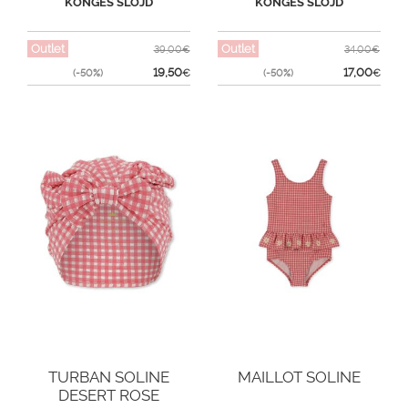
KONGES SLOJD
KONGES SLOJD
Outlet
Outlet
39,00€
34,00€
19,50
17,00
(-50%)
€
(-50%)
€
TURBAN SOLINE
MAILLOT SOLINE
DESERT ROSE