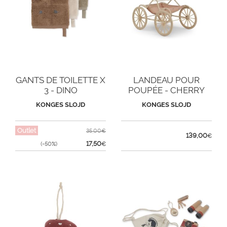
GANTS DE TOILETTE X
LANDEAU POUR
3 - DINO
POUPÉE - CHERRY
BLUSH
KONGES SLOJD
KONGES SLOJD
Outlet
35,00€
139,00
€
17,50
(-50%)
€