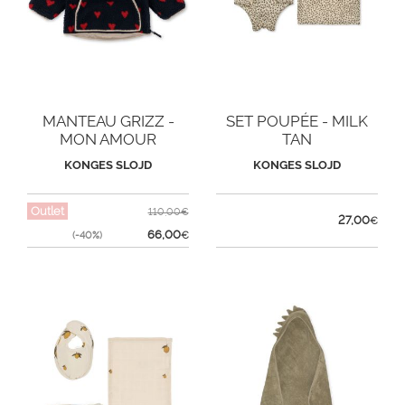
MANTEAU GRIZZ -
SET POUPÉE - MILK
MON AMOUR
TAN
KONGES SLOJD
KONGES SLOJD
Outlet
110,00€
27,00
€
66,00
(-40%)
€