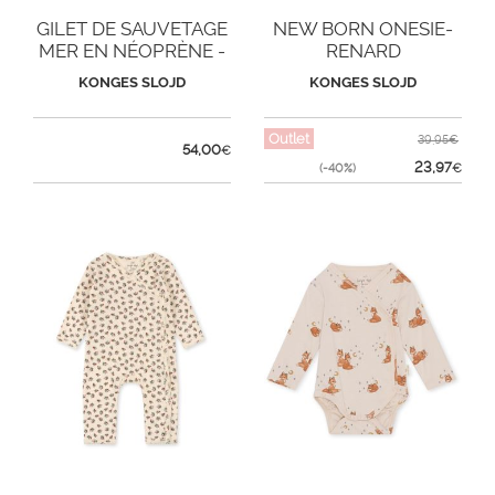
GILET DE SAUVETAGE
NEW BORN ONESIE-
MER EN NÉOPRÈNE -
RENARD
LICORNE BLEUE
KONGES SLOJD
KONGES SLOJD
Outlet
39,95€
54,00
€
23,97
(-40%)
€