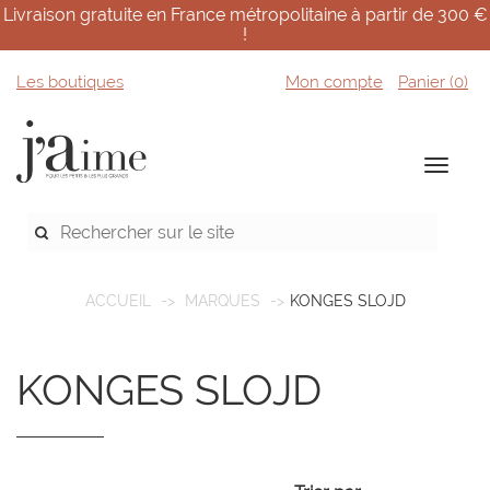
Livraison gratuite en France métropolitaine à partir de 300 €
!
Les boutiques
Mon compte
Panier (
0
)
ACCUEIL
MARQUES
KONGES SLOJD
KONGES SLOJD