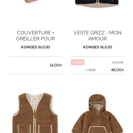
COUVERTURE +
VESTE GRIZZ - MON
OREILLER POUR
AMOUR
POUPÉE - CHERRY
KONGES SLOJD
KONGES SLOJD
BLUSH
Outlet
75,00€
14,00
€
45,00
(-40%)
€