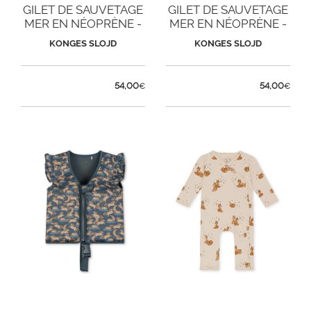
GILET DE SAUVETAGE
GILET DE SAUVETAGE
MER EN NÉOPRÈNE -
MER EN NÉOPRÈNE -
LICORNE
ORANGERY BLUE
KONGES SLOJD
KONGES SLOJD
54,00
54,00
€
€