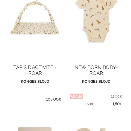
TAPIS D'ACTIVITÉ -
NEW BORN BODY-
ROAR
ROAR
KONGES SLOJD
KONGES SLOJD
Outlet
23,00€
105,00
€
11,50
(-50%)
€