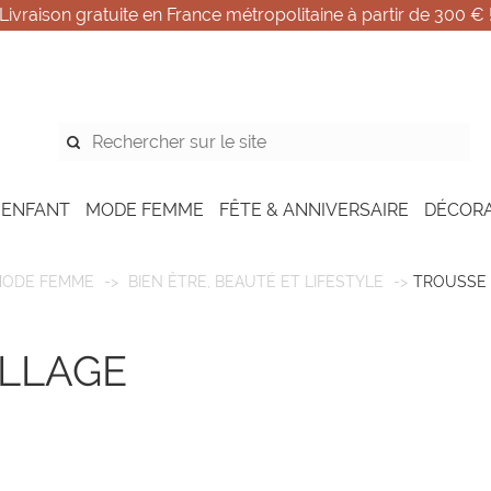
Livraison gratuite en France métropolitaine à partir de 300 € 
 ENFANT
MODE FEMME
FÊTE & ANNIVERSAIRE
DÉCOR
ODE FEMME
BIEN ÊTRE, BEAUTÉ ET LIFESTYLE
TROUSSE 
ILLAGE