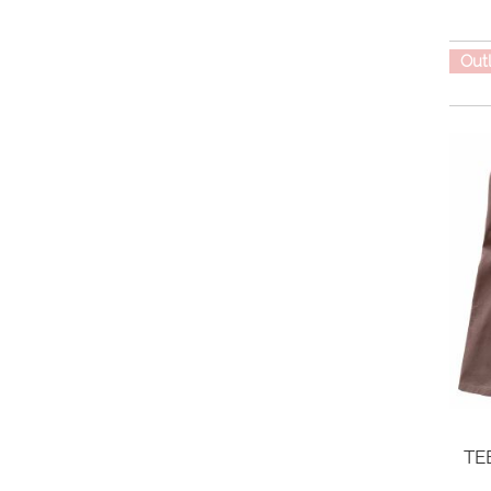
Out
TE