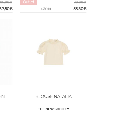
Outlet
65,00€
79,00€
32,50
€
55,30
€
(-30%)
EN
BLOUSE NATALIA
THE NEW SOCIETY