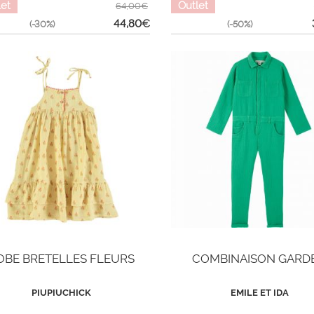
let
Outlet
64,00€
44,80
€
(-30%)
(-50%)
OBE BRETELLES FLEURS
COMBINAISON GARD
PIUPIUCHICK
EMILE ET IDA