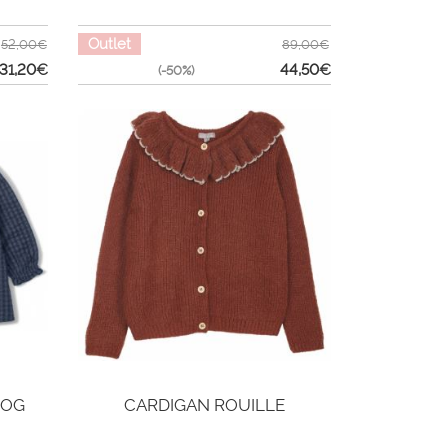
Outlet
52,00€
89,00€
31,20
€
44,50
€
(-50%)
FOG
CARDIGAN ROUILLE