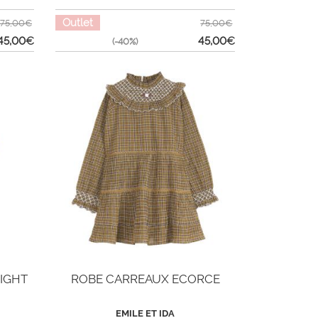
Outlet
75,00€
75,00€
45,00
€
45,00
€
(-40%)
LIGHT
ROBE CARREAUX ECORCE
EMILE ET IDA