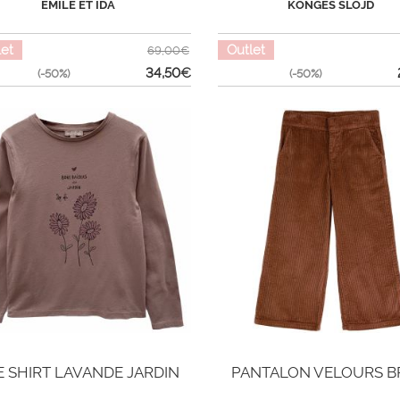
EMILE ET IDA
KONGES SLOJD
let
Outlet
69,00€
34,50
€
(-50%)
(-50%)
E SHIRT LAVANDE JARDIN
PANTALON VELOURS 