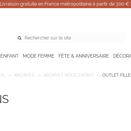
Livraison gratuite en France métropolitaine à partir de 300 € 
 ENFANT
MODE FEMME
FÊTE & ANNIVERSAIRE
DÉCOR
IL
ARCHIVES
ARCHIVES MODE ENFANT
OUTLET FILLE
NS