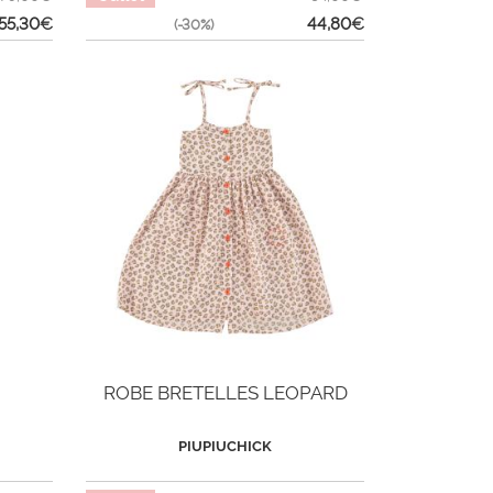
55,30
€
44,80
€
(-30%)
ROBE BRETELLES LEOPARD
PIUPIUCHICK