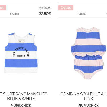
let
Outlet
65,00€
32,50
€
(-50%)
(-40%)
E SHIRT SANS MANCHES
COMBINAISON BLUE & 
BLUE & WHITE
PINK
PIUPIUCHICK
PIUPIUCHICK