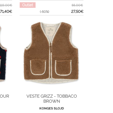
Outlet
119,00€
55,00€
71,40
€
27,50
€
(-50%)
MOUR
VESTE GRIZZ - TOBBACO
BROWN
KONGES SLOJD