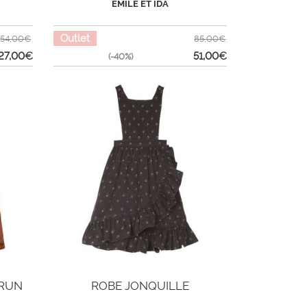
EMILE ET IDA
Outlet
54,00€
85,00€
27,00
€
51,00
€
(-40%)
BRUN
ROBE JONQUILLE