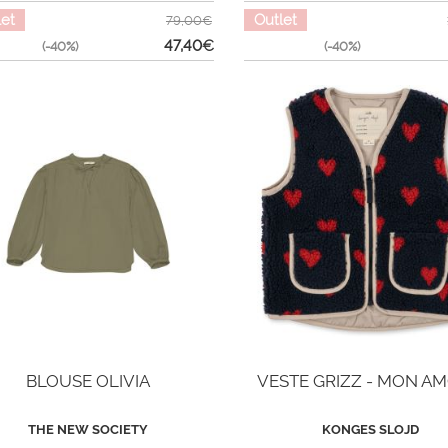
let
Outlet
79,00€
47,40
€
(-40%)
(-40%)
BLOUSE OLIVIA
VESTE GRIZZ - MON A
THE NEW SOCIETY
KONGES SLOJD