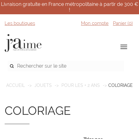
Livraison gratuite en France métropolitaine à partir de 300 €
!
Les boutiques
Mon compte
Panier (
0
)
ACCUEIL
JOUETS
POUR LES + 2 ANS
COLORIAGE
COLORIAGE