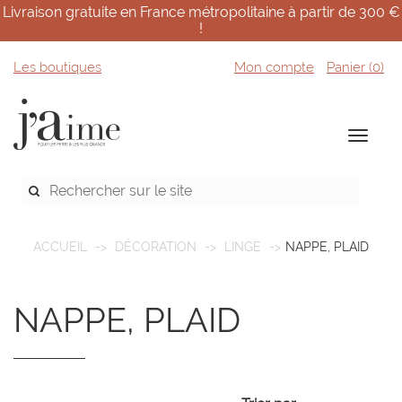
Livraison gratuite en France métropolitaine à partir de 300 €
!
Les boutiques
Mon compte
Panier (
0
)
ACCUEIL
DÉCORATION
LINGE
NAPPE, PLAID
NAPPE, PLAID