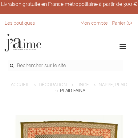
Livraison gratuite en France métropolitaine à partir de 300 €
!
Les boutiques
Mon compte
Panier (
0
)
ACCUEIL
DÉCORATION
LINGE
NAPPE, PLAID
PLAID FAINA