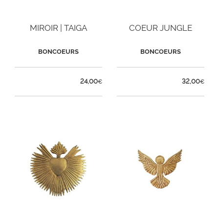
MIROIR | TAIGA
COEUR JUNGLE
BONCOEURS
BONCOEURS
24,00
32,00
€
€