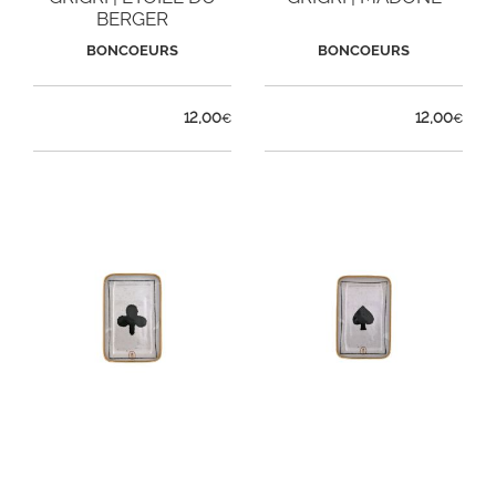
BERGER
BONCOEURS
BONCOEURS
12,00
12,00
€
€