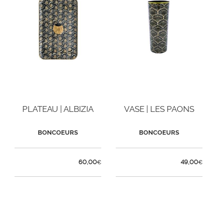
PLATEAU | ALBIZIA
VASE | LES PAONS
BONCOEURS
BONCOEURS
60,00
49,00
€
€