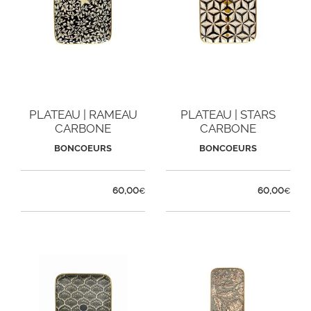
PLATEAU | RAMEAU
PLATEAU | STARS
CARBONE
CARBONE
BONCOEURS
BONCOEURS
60,00
60,00
€
€