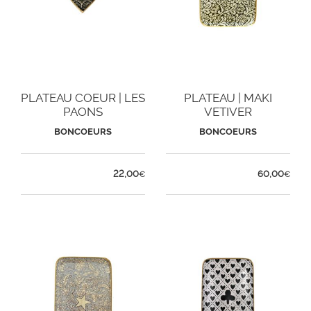
PLATEAU COEUR | LES
PLATEAU | MAKI
PAONS
VETIVER
BONCOEURS
BONCOEURS
22,00
60,00
€
€