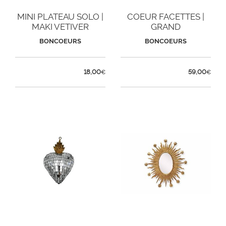
MINI PLATEAU SOLO |
COEUR FACETTES |
MAKI VETIVER
GRAND
BONCOEURS
BONCOEURS
18,00
59,00
€
€