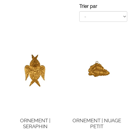
Trier par
ORNEMENT |
ORNEMENT | NUAGE
SERAPHIN
PETIT