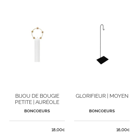
BIJOU DE BOUGIE
GLORIFIEUR | MOYEN
PETITE | AURÉOLE
BONCOEURS
BONCOEURS
18,00
16,00
€
€