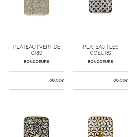
PLATEAU | VERT DE
PLATEAU | LES
GRIS
COEURS
BONCOEURS
BONCOEURS
60,00
60,00
€
€