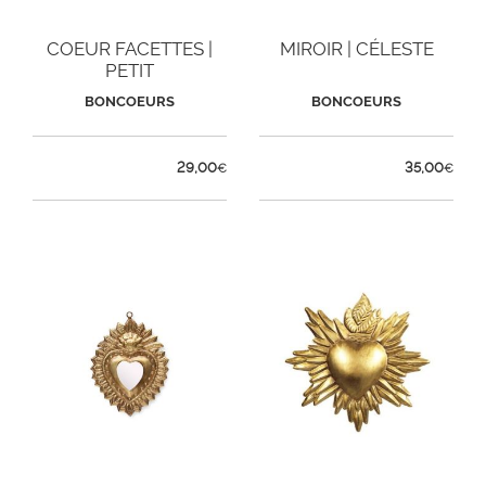
COEUR FACETTES |
MIROIR | CÉLESTE
PETIT
BONCOEURS
BONCOEURS
29,00
35,00
€
€