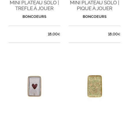
MINI PLATEAU SOLO |
MINI PLATEAU SOLO |
TREFLE À JOUER
PIQUE À JOUER
BONCOEURS
BONCOEURS
18,00
18,00
€
€