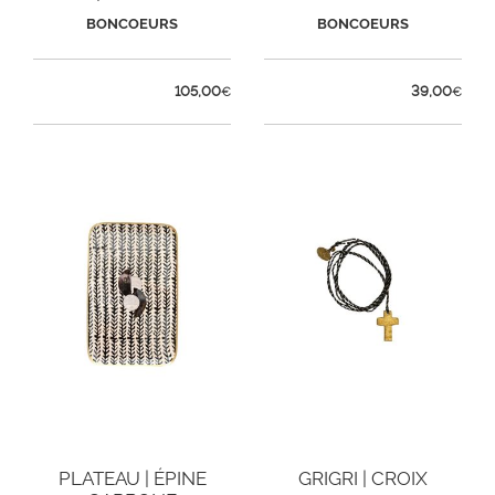
BONCOEURS
BONCOEURS
105,00
39,00
€
€
PLATEAU | ÉPINE
GRIGRI | CROIX