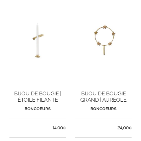
BIJOU DE BOUGIE |
BIJOU DE BOUGIE
ÉTOILE FILANTE
GRAND | AURÉOLE
BONCOEURS
BONCOEURS
14,00
24,00
€
€