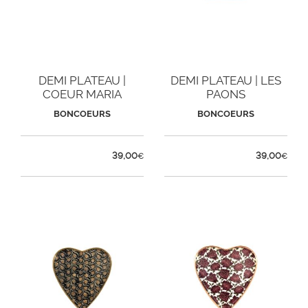
DEMI PLATEAU |
DEMI PLATEAU | LES
COEUR MARIA
PAONS
BONCOEURS
BONCOEURS
39,00
39,00
€
€