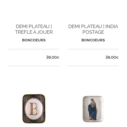
DEMI PLATEAU |
DEMI PLATEAU | INDIA
TREFLE À JOUER
POSTAGE
BONCOEURS
BONCOEURS
39,00
39,00
€
€