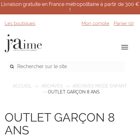
Livraison gratuite en France métropolitaine à partir de 300 €
!
Les boutiques
Mon compte
Panier (
0
)
ACCUEIL
ARCHIVES
ARCHIVES MODE ENFANT
OUTLET GARÇON 8 ANS
OUTLET GARÇON 8
ANS