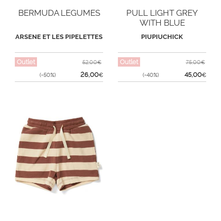
BERMUDA LEGUMES
PULL LIGHT GREY
WITH BLUE
ARSENE ET LES PIPELETTES
PIUPIUCHICK
Outlet
Outlet
52,00€
75,00€
26,00
45,00
(-50%)
€
(-40%)
€