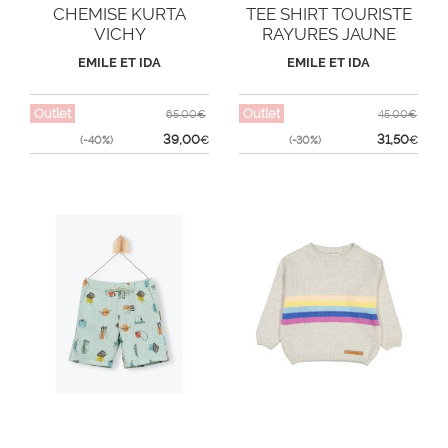
CHEMISE KURTA
TEE SHIRT TOURISTE
VICHY
RAYURES JAUNE
EMILE ET IDA
EMILE ET IDA
Outlet
Outlet
65,00€
45,00€
39,00
31,50
(-40%)
€
(-30%)
€