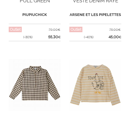
PULL GREEN
VESTE DENIM RAYE
PIUPIUCHICK
ARSENE ET LES PIPELETTES
Outlet
Outlet
79,00€
75,00€
55,30
45,00
(-30%)
€
(-40%)
€