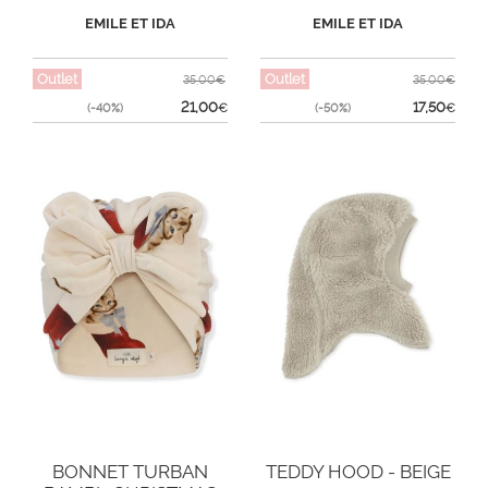
EMILE ET IDA
EMILE ET IDA
Outlet
Outlet
35,00€
35,00€
21,00
17,50
(-40%)
€
(-50%)
€
BONNET TURBAN
TEDDY HOOD - BEIGE