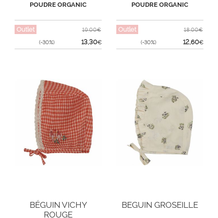
LAVENDER
POUDRE ORGANIC
POUDRE ORGANIC
Outlet
Outlet
19,00€
18,00€
13,30
12,60
(-30%)
€
(-30%)
€
BÉGUIN VICHY
BEGUIN GROSEILLE
ROUGE