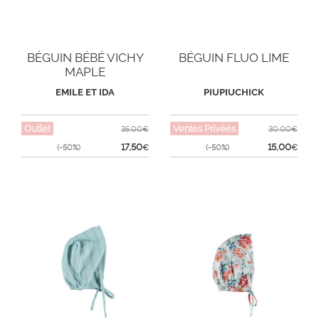
BÉGUIN BÉBÉ VICHY
BÉGUIN FLUO LIME
MAPLE
EMILE ET IDA
PIUPIUCHICK
Outlet
Ventes Privées
35,00€
30,00€
17,50
15,00
(-50%)
€
(-50%)
€