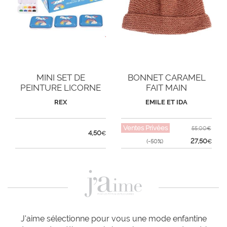
MINI SET DE
BONNET CARAMEL
PEINTURE LICORNE
FAIT MAIN
REX
EMILE ET IDA
Ventes Privées
55,00€
4,50
€
27,50
(-50%)
€
J'aime sélectionne pour vous une mode enfantine