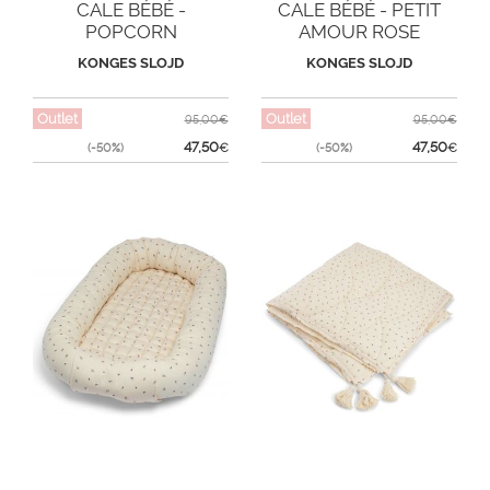
CALE BÉBÉ -
CALE BÉBÉ - PETIT
POPCORN
AMOUR ROSE
KONGES SLOJD
KONGES SLOJD
Outlet
Outlet
95,00€
95,00€
47,50
47,50
(-50%)
€
(-50%)
€