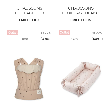
CHAUSSONS
CHAUSSONS
FEUILLAGE BLEU
FEUILLAGE BLANC
EMILE ET IDA
EMILE ET IDA
Outlet
Outlet
58,00€
58,00€
34,80
34,80
(-40%)
€
(-40%)
€