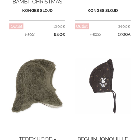
BAMBI- CHRISTMAS
KITTY
KONGES SLOJD
KONGES SLOJD
Outlet
Outlet
13,00€
34,00€
6,50
17,00
(-50%)
€
(-50%)
€
TEDDY HOOD -
BEGUIN JONQUILLE