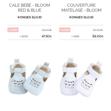
CALE BÉBÉ - BLOOM
COUVERTURE
RED & BLUE
MATELASÉ - BLOOM
RED & BLUE
KONGES SLOJD
KONGES SLOJD
Outlet
Outlet
95,00€
69,90€
47,50
39,00
(-50%)
€
(-44%)
€