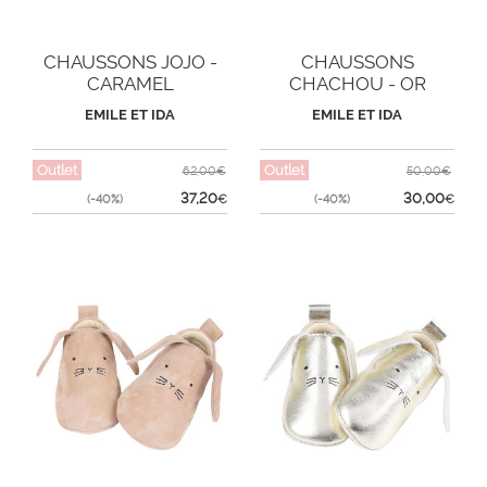
CHAUSSONS JOJO -
CHAUSSONS
CARAMEL
CHACHOU - OR
EMILE ET IDA
EMILE ET IDA
Outlet
Outlet
62,00€
50,00€
37,20
30,00
(-40%)
€
(-40%)
€