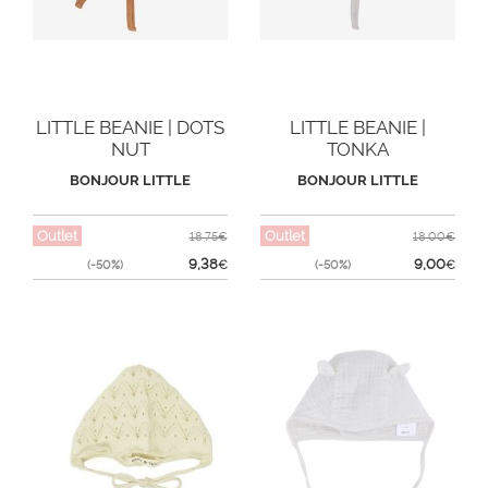
LITTLE BEANIE | DOTS
LITTLE BEANIE |
NUT
TONKA
BONJOUR LITTLE
BONJOUR LITTLE
Outlet
Outlet
18,75€
18,00€
9,38
9,00
(-50%)
€
(-50%)
€