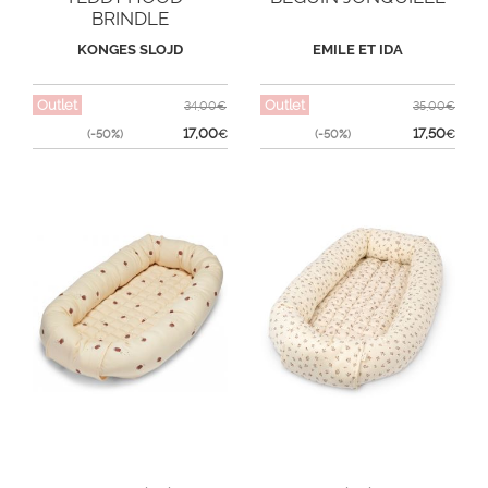
BRINDLE
KONGES SLOJD
EMILE ET IDA
Outlet
Outlet
34,00€
35,00€
17,00
17,50
(-50%)
€
(-50%)
€