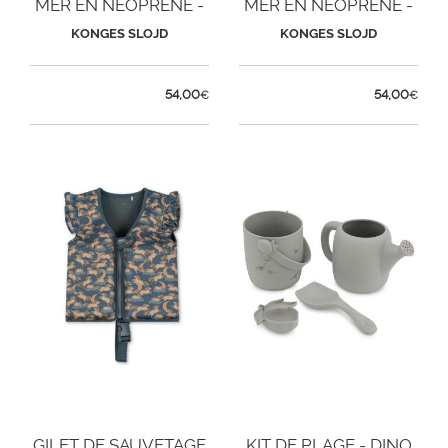
MER EN NÉOPRÈNE -
MER EN NÉOPRÈNE -
LICORNE
ORANGERY BLUE
KONGES SLOJD
KONGES SLOJD
54,00
54,00
€
€
GILET DE SAUVETAGE
KIT DE PLAGE - DINO