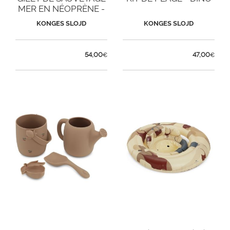
MER EN NÉOPRÈNE -
LICORNE BLEUE
KONGES SLOJD
KONGES SLOJD
54,00
47,00
€
€