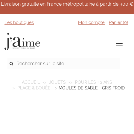
Livraison gratuite en France métropolitaine à partir de 300 €
!
Les boutiques
Mon compte
Panier (
0
)
ACCUEIL
JOUETS
POUR LES + 2 ANS
PLAGE & BOUÉE
MOULES DE SABLE - GRIS FROID