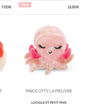
New
7,00
€
13,50
€
T
PINCE OTTY LA PIEUVRE
LUCIOLE ET PETIT POIS