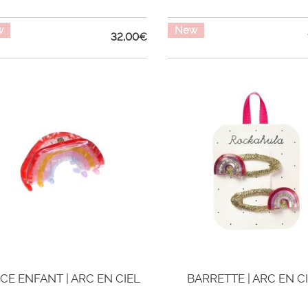
w
New
32,00
€
CE ENFANT | ARC EN CIEL
BARRETTE | ARC EN C