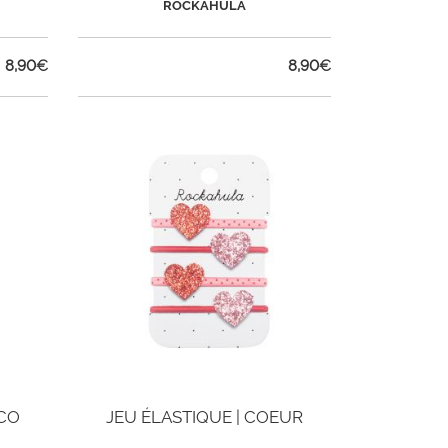
ROCKAHULA
8,90
€
8,90
€
SCO
JEU ÉLASTIQUE | COEUR