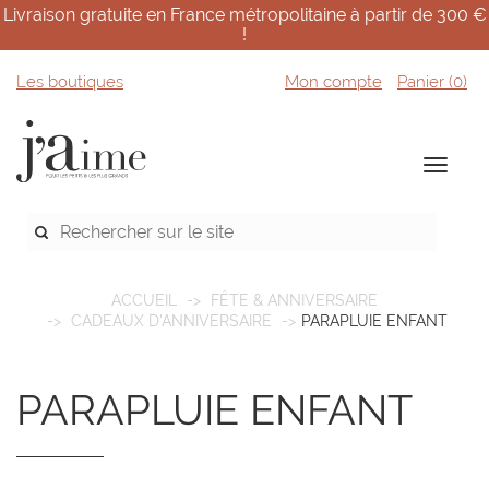
Livraison gratuite en France métropolitaine à partir de 300 €
!
Les boutiques
Mon compte
Panier (
0
)
ACCUEIL
FÊTE & ANNIVERSAIRE
CADEAUX D'ANNIVERSAIRE
PARAPLUIE ENFANT
PARAPLUIE ENFANT