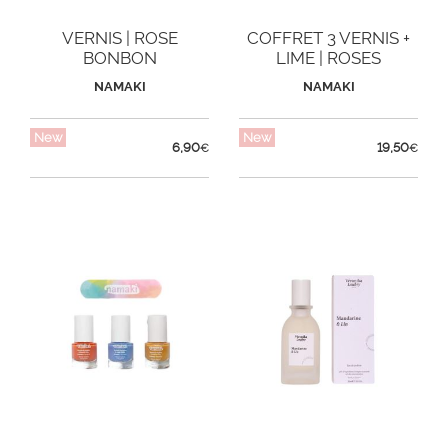
VERNIS | ROSE
COFFRET 3 VERNIS +
BONBON
LIME | ROSES
ETERNELLES
NAMAKI
NAMAKI
New
New
6,90
19,50
€
€