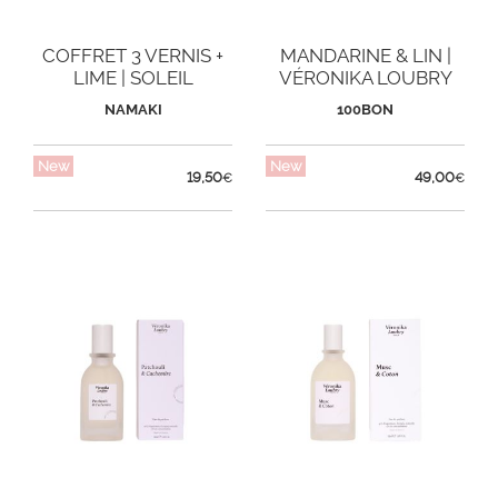
COFFRET 3 VERNIS +
MANDARINE & LIN |
LIME | SOLEIL
VÉRONIKA LOUBRY
COUCHANT
NAMAKI
100BON
New
New
19,50
49,00
€
€