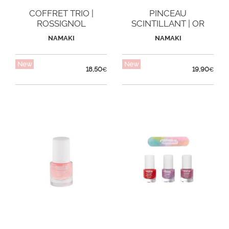
COFFRET TRIO |
PINCEAU
ROSSIGNOL
SCINTILLANT | OR
NAMAKI
NAMAKI
New
New
18,50
19,90
€
€