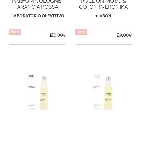
PARFUM COLOGNE |
ROLL ON MUSC &
ARANCIA ROSSA
COTON | VÉRONIKA
LOUBRY
LABORATORIO OLFATTIVO
100BON
New
New
120,00
29,00
€
€