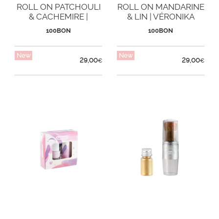
ROLL ON PATCHOULI
ROLL ON MANDARINE
& CACHEMIRE |
& LIN | VÉRONIKA
VÉRONIKA LOUBRY
LOUBRY
100BON
100BON
New
New
29,00
29,00
€
€