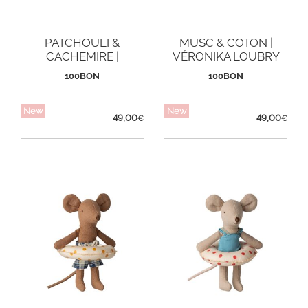
PATCHOULI &
MUSC & COTON |
CACHEMIRE |
VÉRONIKA LOUBRY
VÉRONIKA LOUBRY
100BON
100BON
New
New
49,00
49,00
€
€