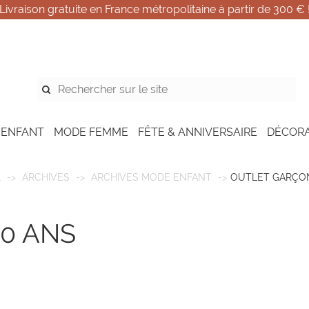
Livraison gratuite en France métropolitaine à partir de 300 € 
 ENFANT
MODE FEMME
FÊTE & ANNIVERSAIRE
DÉCOR
L
ARCHIVES
ARCHIVES MODE ENFANT
OUTLET GARÇON
0 ANS