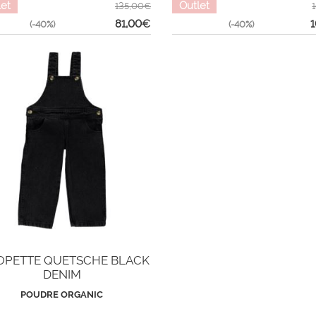
let
Outlet
135,00€
81,00
€
1
(-40%)
(-40%)
OPETTE QUETSCHE BLACK
DENIM
POUDRE ORGANIC