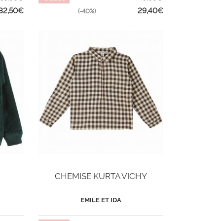
32,50
€
29,40
€
(-40%)
CHEMISE KURTA VICHY
EMILE ET IDA