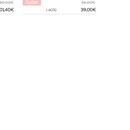
Outlet
169,00€
65,00€
01,40
€
39,00
€
(-40%)