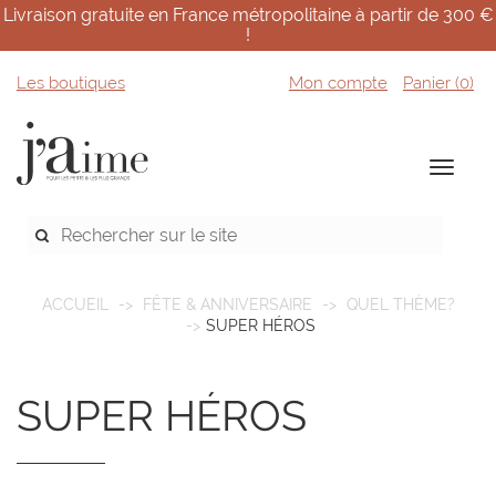
Livraison gratuite en France métropolitaine à partir de 300 €
!
Les boutiques
Mon compte
Panier (
0
)
ACCUEIL
FÊTE & ANNIVERSAIRE
QUEL THÈME?
SUPER HÉROS
SUPER HÉROS