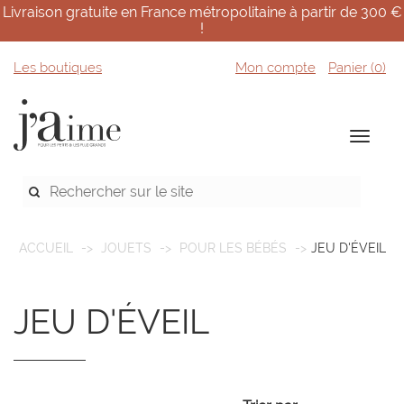
Livraison gratuite en France métropolitaine à partir de 300 €
!
Les boutiques
Mon compte
Panier (
0
)
ACCUEIL
JOUETS
POUR LES BÉBÉS
JEU D'ÉVEIL
JEU D'ÉVEIL