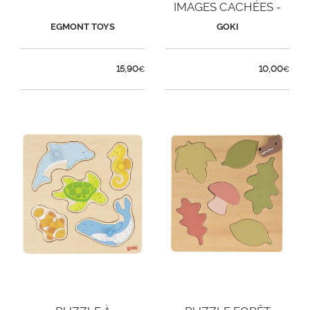
IMAGES CACHÉES -
ANIMAUX
EGMONT TOYS
GOKI
15,90
10,00
€
€