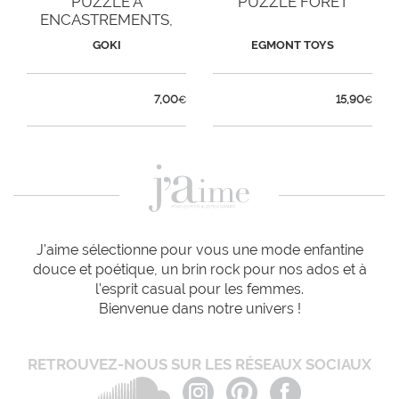
PUZZLE À
PUZZLE FORÊT
ENCASTREMENTS,
DANS LA MER
GOKI
EGMONT TOYS
7,00
15,90
€
€
J'aime sélectionne pour vous une mode enfantine
douce et poétique, un brin rock pour nos ados et à
l'esprit casual pour les femmes.
Bienvenue dans notre univers !
RETROUVEZ-NOUS SUR LES RÉSEAUX SOCIAUX