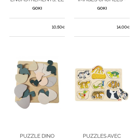
MONDE SOUS-MARIN
VÉHICULE
GOKI
GOKI
10,50
14,00
€
€
PUZZLE DINO
PUZZLES AVEC