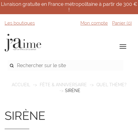
Livraison gratuite en France métropolitaine à partir de 300 €
!
Les boutiques
Mon compte
Panier (
0
)
ACCUEIL
FÊTE & ANNIVERSAIRE
QUEL THÈME?
SIRÈNE
SIRÈNE