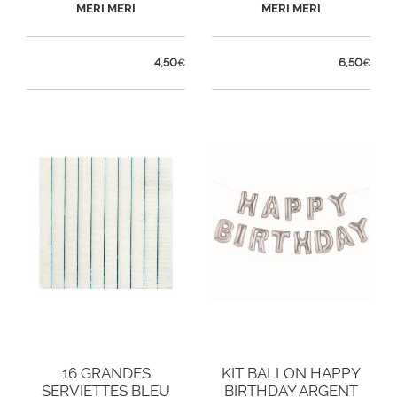
COQUILLAGES
MÉTALISÉ
MERI MERI
MERI MERI
4,50
6,50
€
€
16 GRANDES
KIT BALLON HAPPY
SERVIETTES BLEU
BIRTHDAY ARGENT