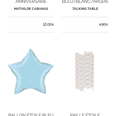
ANNIVERSAIRE
BLEU/BLANC/ARGENT
SIRENE X 6
MATHILDE CABANAS
TALKING TABLE
12,00
4,90
€
€
BALLON ÉTOILE BLEU
PAILLE ÉTOILE