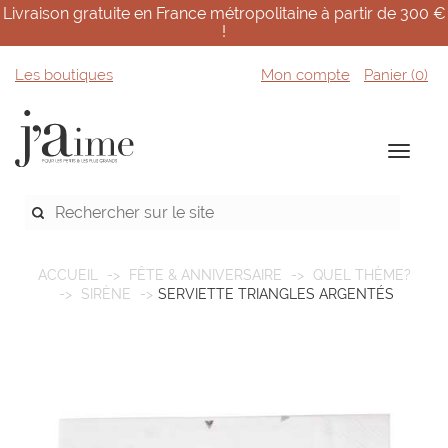
Livraison gratuite en France métropolitaine à partir de 300 €
!
Les boutiques
Mon compte
Panier (
0
)
ACCUEIL
FÊTE & ANNIVERSAIRE
QUEL THÈME?
SIRÈNE
SERVIETTE TRIANGLES ARGENTÉS