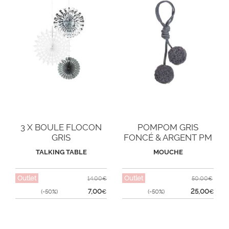
3 X BOULE FLOCON
POMPOM GRIS
GRIS
FONCÉ & ARGENT PM
TALKING TABLE
MOUCHE
Outlet
Outlet
14,00€
50,00€
7,00
25,00
(-50%)
€
(-50%)
€