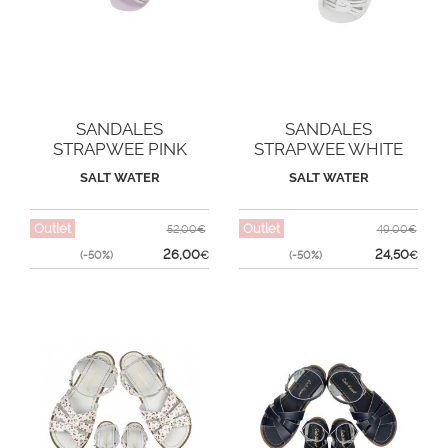
SANDALES
SANDALES
STRAPWEE PINK
STRAPWEE WHITE
SALT WATER
SALT WATER
Outlet
Outlet
52,00€
49,00€
26,00
24,50
(-50%)
€
(-50%)
€