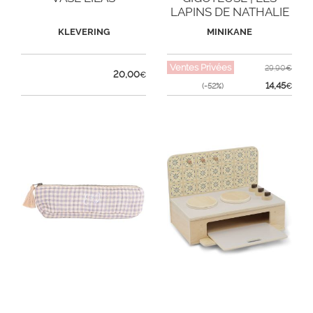
LAPINS DE NATHALIE
LÉTÉ
KLEVERING
MINIKANE
Ventes Privées
29,90€
20,00
€
14,45
(-52%)
€