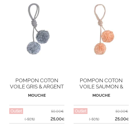
POMPON COTON
POMPON COTON
VOILE GRIS & ARGENT
VOILE SAUMON &
PM
ARGENT PM
MOUCHE
MOUCHE
Outlet
Outlet
50,00€
50,00€
25,00
25,00
(-50%)
€
(-50%)
€