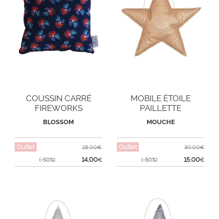
COUSSIN CARRÉ
MOBILE ÉTOILE
FIREWORKS
PAILLETTE
BLOSSOM
MOUCHE
Outlet
Outlet
28,00€
30,00€
14,00
15,00
(-50%)
€
(-50%)
€