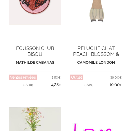
ÉCUSSON CLUB
PELUCHE CHAT
BISOU
PEACH BLOSSOM &
STONE
MATHILDE CABANAS
CAMOMILE LONDON
Ventes Privées
Outlet
8,50€
39,00€
4,25
19,00
(-50%)
€
(-51%)
€