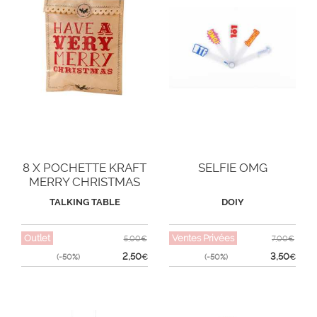
8 X POCHETTE KRAFT
SELFIE OMG
MERRY CHRISTMAS
TALKING TABLE
DOIY
Outlet
Ventes Privées
5,00€
7,00€
2,50
3,50
(-50%)
€
(-50%)
€