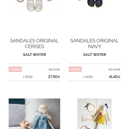
SANDALES ORIGINAL
SANDALES ORIGINAL
CERISES
NAVY
SALT WATER
SALT WATER
Outlet
Outlet
55,00€
69,00€
27,50
41,40
(-50%)
€
(-40%)
€