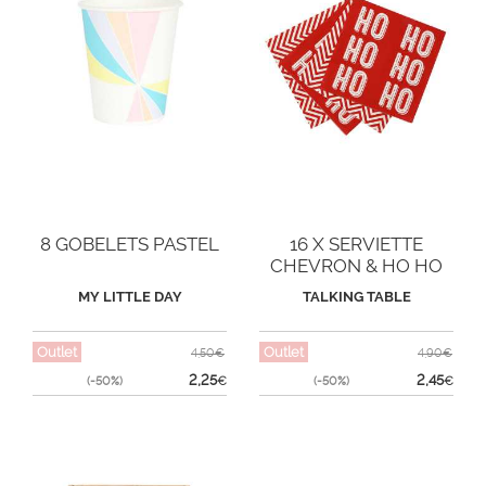
8 GOBELETS PASTEL
16 X SERVIETTE
CHEVRON & HO HO
HO
MY LITTLE DAY
TALKING TABLE
Outlet
Outlet
4,50€
4,90€
2,25
2,45
(-50%)
€
(-50%)
€