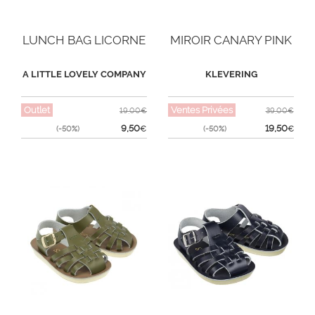
LUNCH BAG LICORNE
MIROIR CANARY PINK
A LITTLE LOVELY COMPANY
KLEVERING
Outlet
Ventes Privées
19,00€
39,00€
9,50
19,50
(-50%)
€
(-50%)
€