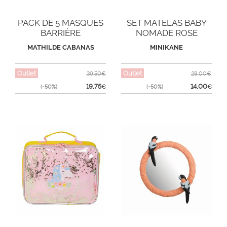
PACK DE 5 MASQUES
SET MATELAS BABY
BARRIÈRE
NOMADE ROSE
ORCHIDÉE
MATHILDE CABANAS
MINIKANE
Outlet
Outlet
39,50€
28,00€
19,75
14,00
(-50%)
€
(-50%)
€