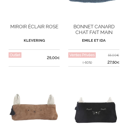
MIROIR ÉCLAIR ROSE
BONNET CANARD
CHAT FAIT MAIN
KLEVERING
EMILE ET IDA
Outlet
Ventes Privées
55,00€
25,00
€
27,50
(-50%)
€