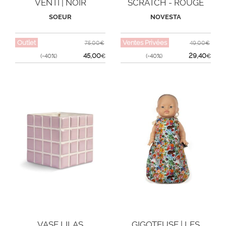
VENTI | NOIR
SCRATCH - ROUGE
SOEUR
NOVESTA
Outlet
Ventes Privées
75,00€
49,00€
45,00
29,40
(-40%)
€
(-40%)
€
VASE LILAS
GIGOTEUSE | LES