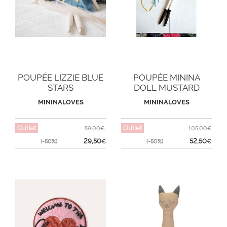
POUPÉE LIZZIE BLUE
POUPÉE MININA
STARS
DOLL MUSTARD
RUSSIA
MININALOVES
MININALOVES
Outlet
Outlet
59,00€
105,00€
29,50
52,50
(-50%)
€
(-50%)
€