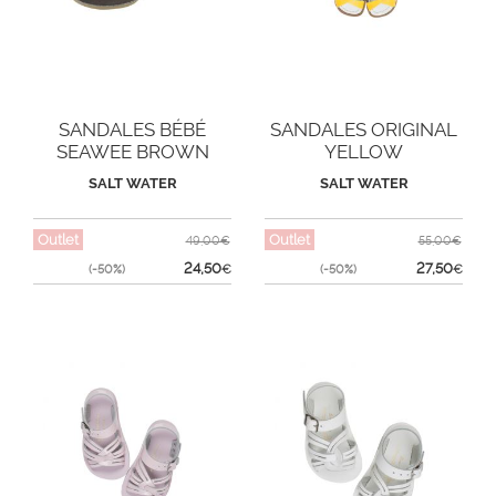
SANDALES BÉBÉ
SANDALES ORIGINAL
SEAWEE BROWN
YELLOW
SALT WATER
SALT WATER
Outlet
Outlet
49,00€
55,00€
24,50
27,50
(-50%)
€
(-50%)
€