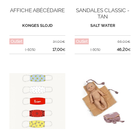
AFFICHE ABÉCÉDAIRE
SANDALES CLASSIC -
TAN
KONGES SLOJD
SALT WATER
Outlet
Outlet
34,00€
66,00€
17,00
46,20
(-50%)
€
(-30%)
€