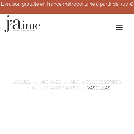
Livraison gratuite en France métropolitaine à partir de 300 €
!
ACCUEIL
ARCHIVES
ARCHIVES ACCESSOIRES
OUTLET ACCESSOIRES
VASE LILAS