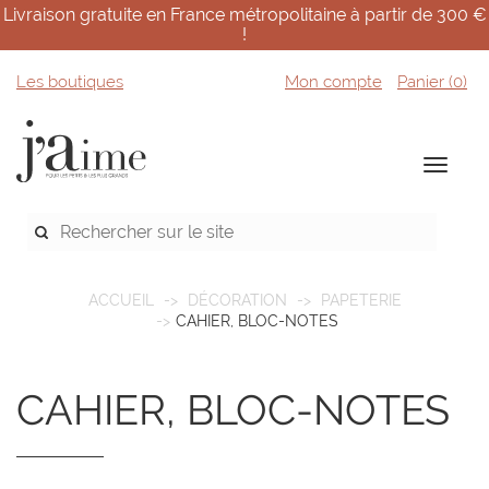
Livraison gratuite en France métropolitaine à partir de 300 €
!
Les boutiques
Mon compte
Panier (
0
)
ACCUEIL
DÉCORATION
PAPETERIE
CAHIER, BLOC-NOTES
CAHIER, BLOC-NOTES