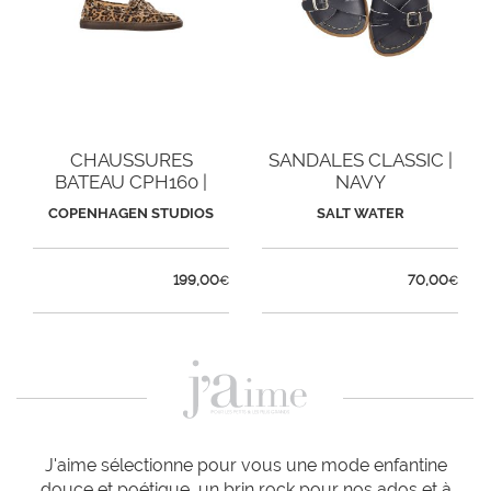
CHAUSSURES
SANDALES CLASSIC |
BATEAU CPH160 |
NAVY
LÉOPARD
COPENHAGEN STUDIOS
SALT WATER
199,00
70,00
€
€
J'aime sélectionne pour vous une mode enfantine
douce et poétique, un brin rock pour nos ados et à