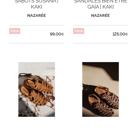
SABOTS SUSANA |
SANDALES BIEN ÊTRE
KAKI
GAÏA | KAKI
NAZARÉE
NAZARÉE
New
New
99,00
125,00
€
€