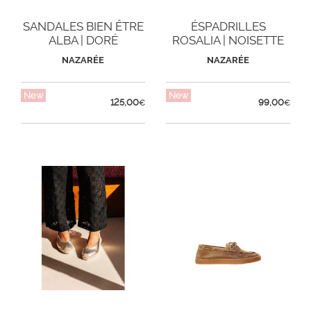
SANDALES BIEN ÊTRE
ÉSPADRILLES
ALBA | DORÉ
ROSALIA | NOISETTE
NAZARÉE
NAZARÉE
New
New
125,00
99,00
€
€