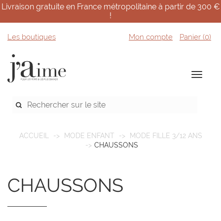
Livraison gratuite en France métropolitaine à partir de 300 €
!
Les boutiques
Mon compte
Panier (
0
)
ACCUEIL
MODE ENFANT
MODE FILLE 3/12 ANS
CHAUSSONS
CHAUSSONS