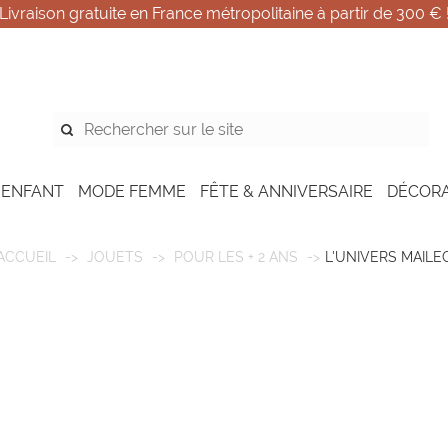
Livraison gratuite en France métropolitaine à partir de 300 € 
 ENFANT
MODE FEMME
FÊTE & ANNIVERSAIRE
DÉCOR
ACCUEIL
JOUETS
POUR LES + 2 ANS
L'UNIVERS MAILE