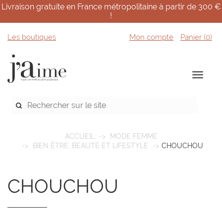
Livraison gratuite en France métropolitaine à partir de 300 €
!
Les boutiques
Mon compte
Panier (
0
)
ACCUEIL
MODE FEMME
BIEN ÊTRE, BEAUTÉ ET LIFESTYLE
CHOUCHOU
CHOUCHOU