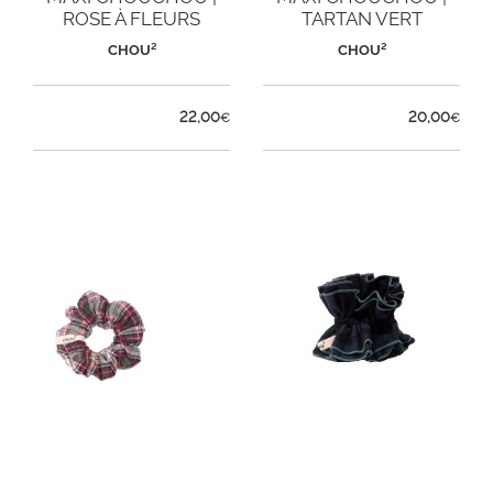
ROSE À FLEURS
TARTAN VERT
ÉMERAUDE
CHOU²
CHOU²
22,00
20,00
€
€