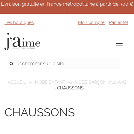
Livraison gratuite en France métropolitaine à partir de 300 €
!
Les boutiques
Mon compte
Panier (
0
)
ACCUEIL
MODE ENFANT
MODE GARÇON 3/10 ANS
CHAUSSONS
CHAUSSONS