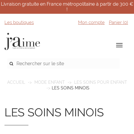
Livraison gratuite en France métropolitaine à partir de 300 €
!
Les boutiques
Mon compte
Panier (
0
)
ACCUEIL
MODE ENFANT
LES SOINS POUR ENFANT
LES SOINS MINOIS
LES SOINS MINOIS