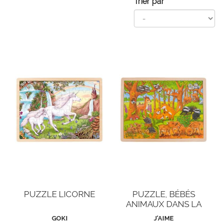
Trier par
PUZZLE LICORNE
PUZZLE, BÉBÉS
ANIMAUX DANS LA
FORÊT
GOKI
J'AIME