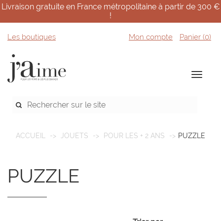
Livraison gratuite en France métropolitaine à partir de 300 €
!
Les boutiques
Mon compte
Panier (
0
)
ACCUEIL
JOUETS
POUR LES + 2 ANS
PUZZLE
PUZZLE