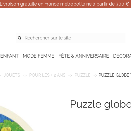
Livraison gratuite en France métropolitaine à partir de 300 € 
 ENFANT
MODE FEMME
FÊTE & ANNIVERSAIRE
DÉCOR
JOUETS
POUR LES + 2 ANS
PUZZLE
PUZZLE GLOBE
puzzle globe