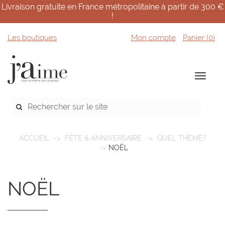
Livraison gratuite en France métropolitaine à partir de 300 €
!
Les boutiques
Mon compte
Panier (
0
)
ACCUEIL
FÊTE & ANNIVERSAIRE
QUEL THÈME?
NOËL
NOËL