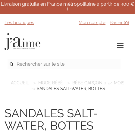
Livraison gratuite en France métropolitaine à partir de 300 €
!
Les boutiques
Mon compte
Panier (
0
)
ACCUEIL
MODE BÉBÉ
BÉBÉ GARÇON 0-24 MOIS
SANDALES SALT-WATER, BOTTES
SANDALES SALT-
WATER, BOTTES