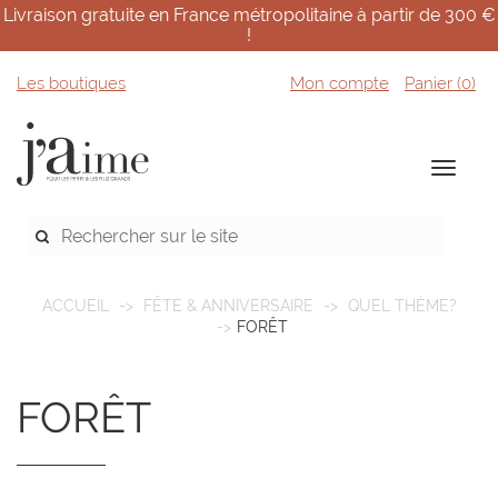
Livraison gratuite en France métropolitaine à partir de 300 €
!
Les boutiques
Mon compte
Panier (
0
)
ACCUEIL
FÊTE & ANNIVERSAIRE
QUEL THÈME?
FORÊT
FORÊT