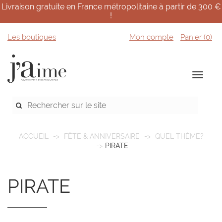
Livraison gratuite en France métropolitaine à partir de 300 €
!
Les boutiques
Mon compte
Panier (
0
)
ACCUEIL
FÊTE & ANNIVERSAIRE
QUEL THÈME?
PIRATE
PIRATE