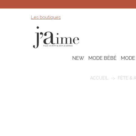
Les boutiques
NEW
MODE BÉBÉ
MODE
ACCUEIL
FÊTE & 