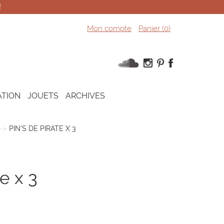
!
Mon compte
Panier (
0
)
ATION
JOUETS
ARCHIVES
PIN'S DE PIRATE X 3
te x 3