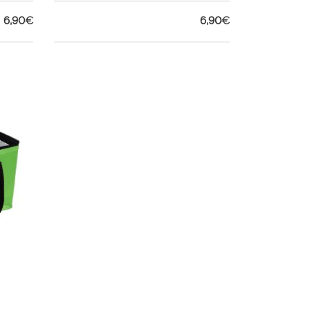
6,90
€
6,90
€