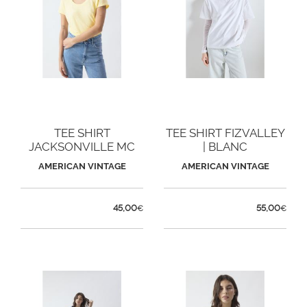
TEE SHIRT
TEE SHIRT FIZVALLEY
JACKSONVILLE MC
| BLANC
COL U | VANILLE
AMERICAN VINTAGE
AMERICAN VINTAGE
VINTAGE
45,00
55,00
€
€