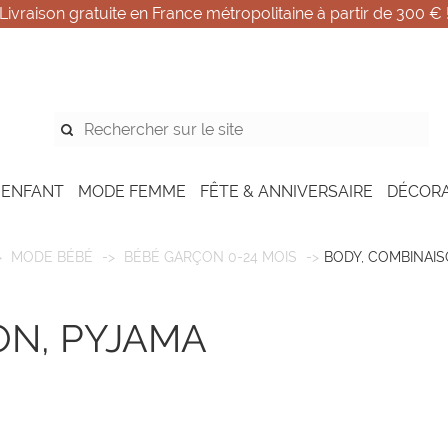
Livraison gratuite en France métropolitaine à partir de 300 € 
 ENFANT
MODE FEMME
FÊTE & ANNIVERSAIRE
DÉCOR
MODE BÉBÉ
BÉBÉ GARÇON 0-24 MOIS
BODY, COMBINAIS
ON, PYJAMA