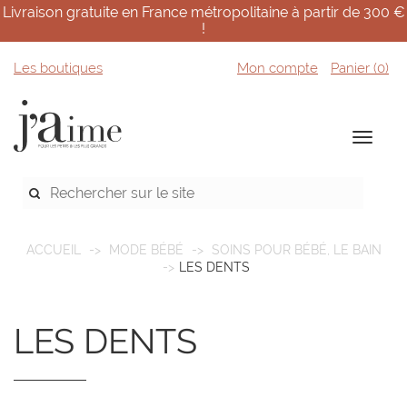
Livraison gratuite en France métropolitaine à partir de 300 €
!
Les boutiques
Mon compte
Panier (
0
)
ACCUEIL
MODE BÉBÉ
SOINS POUR BÉBÉ, LE BAIN
LES DENTS
LES DENTS