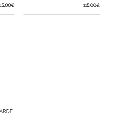
115,00
€
115,00
€
TARDE