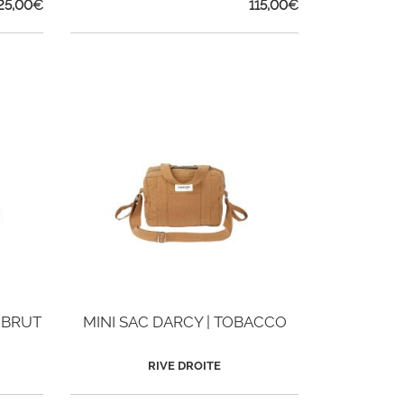
25,00
€
115,00
€
M BRUT
MINI SAC DARCY | TOBACCO
RIVE DROITE