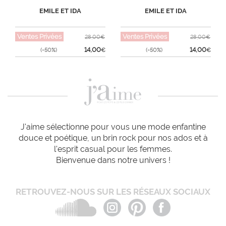
EMILE ET IDA
EMILE ET IDA
Ventes Privées
Ventes Privées
28,00€
28,00€
14,00
14,00
(-50%)
€
(-50%)
€
J'aime sélectionne pour vous une mode enfantine
douce et poétique, un brin rock pour nos ados et à
l'esprit casual pour les femmes.
Bienvenue dans notre univers !
RETROUVEZ-NOUS SUR LES RÉSEAUX SOCIAUX