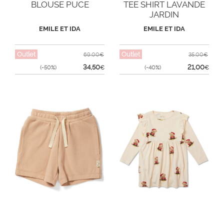
BLOUSE PUCE
TEE SHIRT LAVANDE
JARDIN
EMILE ET IDA
EMILE ET IDA
Outlet
Outlet
69,00€
35,00€
34,50
21,00
(-50%)
€
(-40%)
€