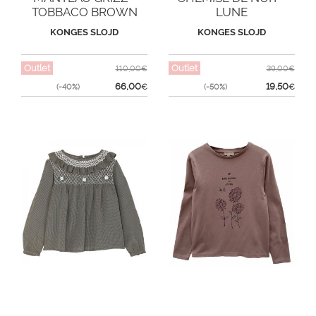
TOBBACO BROWN
LUNE
KONGES SLOJD
KONGES SLOJD
Outlet
Outlet
110,00€
39,00€
66,00
19,50
(-40%)
€
(-50%)
€