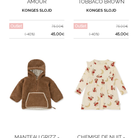
AMOUR
TOBBACO BROWN
KONGES SLOJD
KONGES SLOJD
Outlet
Outlet
75,00€
75,00€
45,00
45,00
(-40%)
€
(-40%)
€
MANTEAU GRIZZ -
CHEMISE DE NUIT -