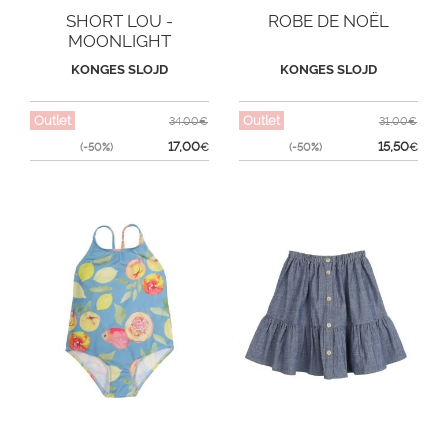
SHORT LOU -
ROBE DE NOËL
MOONLIGHT
KONGES SLOJD
KONGES SLOJD
Outlet
Outlet
34,00€
31,00€
17,00
15,50
(-50%)
€
(-50%)
€