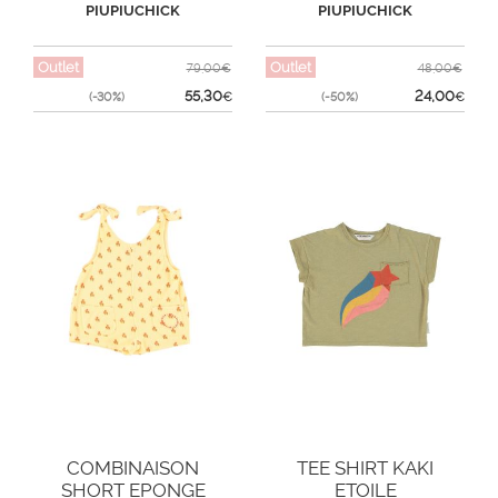
PIUPIUCHICK
PIUPIUCHICK
Outlet
Outlet
79,00€
48,00€
55,30
24,00
(-30%)
€
(-50%)
€
COMBINAISON
TEE SHIRT KAKI
SHORT EPONGE
ETOILE