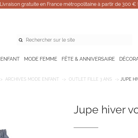
Livraison gratuite en France métropolitaine à partir de 300 € 
 ENFANT
MODE FEMME
FÊTE & ANNIVERSAIRE
DÉCOR
ARCHIVES MODE ENFANT
OUTLET FILLE 3 ANS
JUPE H
jupe hiver 