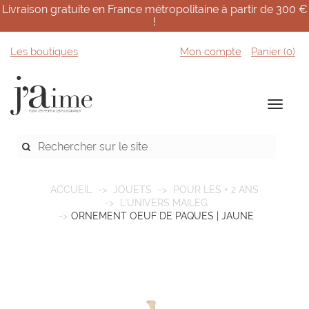
Livraison gratuite en France métropolitaine à partir de 300 €
!
Les boutiques
Mon compte
Panier (
0
)
ACCUEIL
JOUETS
POUR LES + 2 ANS
L'UNIVERS MAILEG
ORNEMENT OEUF DE PAQUES | JAUNE