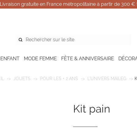
Livraison gratuite en France métropolitaine à partir de 300 € 
 ENFANT
MODE FEMME
FÊTE & ANNIVERSAIRE
DÉCOR
IL
JOUETS
POUR LES + 2 ANS
L'UNIVERS MAILEG
K
kit pain