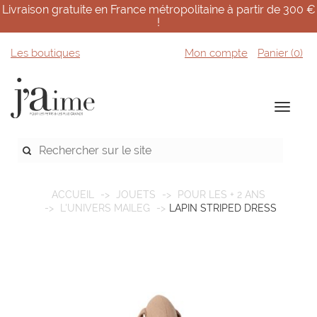
Livraison gratuite en France métropolitaine à partir de 300 €
!
Les boutiques
Mon compte
Panier (
0
)
ACCUEIL
JOUETS
POUR LES + 2 ANS
L'UNIVERS MAILEG
LAPIN STRIPED DRESS