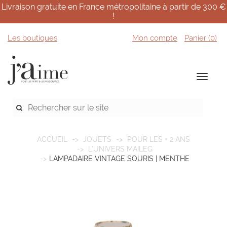
Livraison gratuite en France métropolitaine à partir de 300 €
!
Les boutiques
Mon compte
Panier (
0
)
ACCUEIL
JOUETS
POUR LES + 2 ANS
L'UNIVERS MAILEG
LAMPADAIRE VINTAGE SOURIS | MENTHE