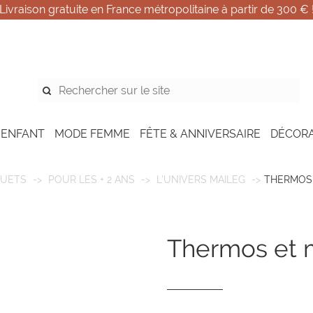
Livraison gratuite en France métropolitaine à partir de 300 € 
 ENFANT
MODE FEMME
FÊTE & ANNIVERSAIRE
DÉCOR
OUETS
POUR LES + 2 ANS
L'UNIVERS MAILEG
THERMOS 
thermos et 