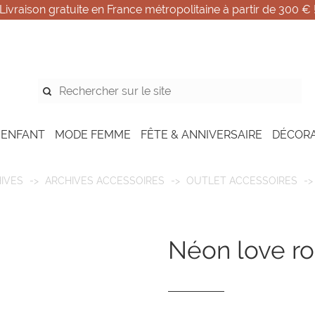
Livraison gratuite en France métropolitaine à partir de 300 € 
 ENFANT
MODE FEMME
FÊTE & ANNIVERSAIRE
DÉCOR
IVES
ARCHIVES ACCESSOIRES
OUTLET ACCESSOIRES
néon love r