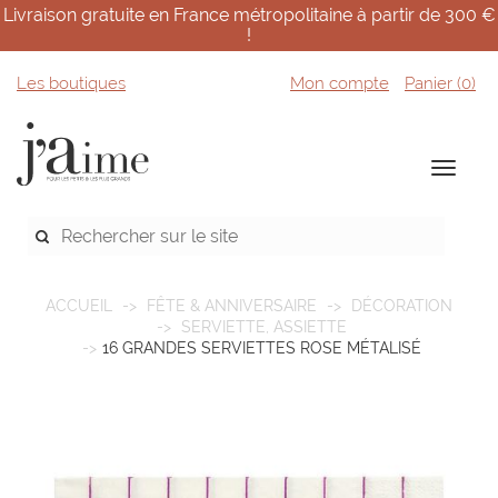
Livraison gratuite en France métropolitaine à partir de 300 €
!
Les boutiques
Mon compte
Panier (
0
)
ACCUEIL
FÊTE & ANNIVERSAIRE
DÉCORATION
SERVIETTE, ASSIETTE
16 GRANDES SERVIETTES ROSE MÉTALISÉ